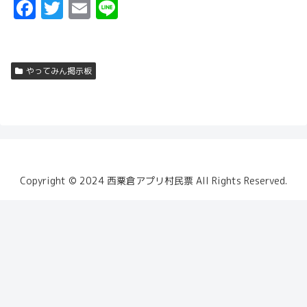
F
T
E
Li
a
w
m
n
ce
it
ai
e
b
t
l
やってみん掲示板
o
er
o
k
Copyright ©️ 2024 西粟倉アプリ村民票 All Rights Reserved.