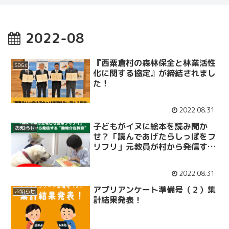
2022-08
『西粟倉村の森林保全と林業活性
SDGs
化に関する協定』が締結されまし
た！
2022.08.31
子どもがイヌに絵本を読み聞か
お知らせ
せ？「読んであげたらしっぽをフ
リフリ」元教員が村から発信する
"動物介在教育"
2022.08.31
アプリアンケート準備号（２）集
お知らせ
計結果発表！