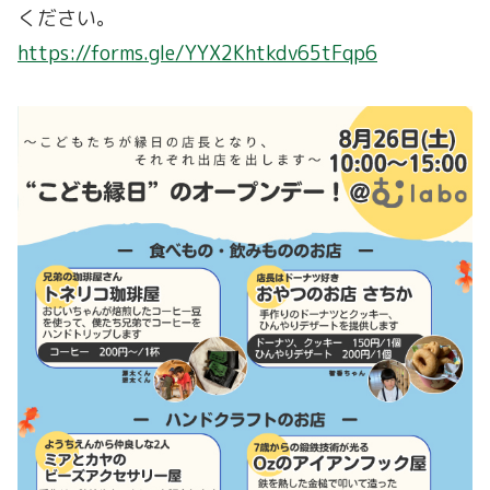
ください。
https://forms.gle/YYX2Khtkdv65tFqp6