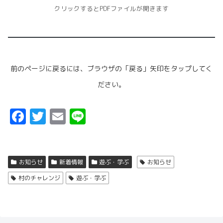
クリックするとPDFファイルが開きます
前のページに戻るには、ブラウザの「戻る」矢印をタップしてく
ださい。
F
T
E
Li
a
w
m
n
ce
it
ai
e
b
t
l
お知らせ
新着情報
遊ぶ・学ぶ
お知らせ
o
er
村のチャレンジ
遊ぶ・学ぶ
o
k