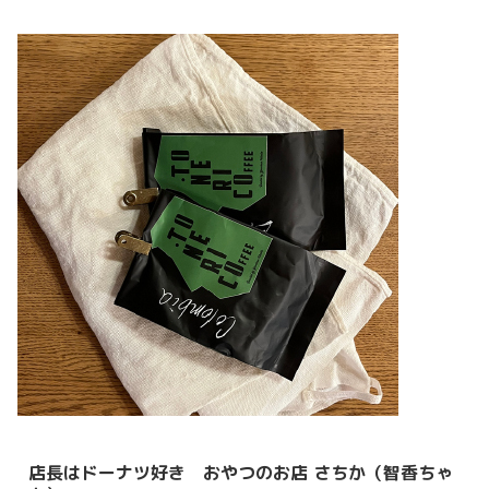
店⻑はドーナツ好き おやつのお店 さちか（智香ちゃ