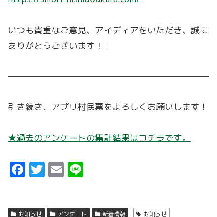
いつも貴重なご意見、アイディアをいただき、誠に
ありがとうございます！！
引き続き、アプリ村民票をよろしくお願いします！
★過去のアンケートの集計結果はコチラです。
F
T
E
Li
a
w
m
n
ce
it
ai
e
b
t
l
お知らせ
アンケート
新着情報
お知らせ