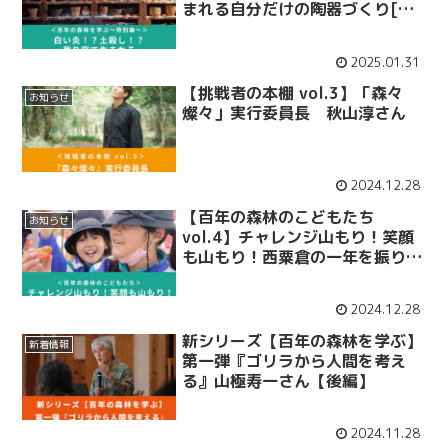
まれる自分だけの陶器づくり[前
編]
2025.01.31
【挑戦者の本棚 vol.3】「森々
お知らせ
燦々」実行委員長 秋山淳さん
2024.12.28
【百年の森林のこどもたち
お知らせ
vol.4】チャレンジ山もり！笑顔
も山もり！西粟倉の一年を振り返
ろう！
2024.12.28
新シリーズ【百年の森林を学ぶ】
新着情報
第一弾『ゴリラから人間を考え
る』山極寿一さん【後編】
2024.11.28